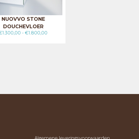
NUOVVO STONE
DOUCHEVLOER
€
1.300,00
-
€
1.800,00
Algemene leveringsvoorwaarden