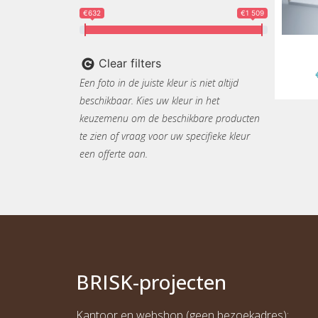
€632
€1 509
Clear filters
Een foto in de juiste kleur is niet altijd
beschikbaar. Kies uw kleur in het
keuzemenu om de beschikbare producten
te zien of vraag voor uw specifieke kleur
een offerte aan.
BRI
S
K
-projecten
Kantoor en webshop (geen bezoekadres):