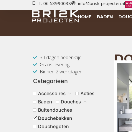
T: 06 53990038
info@brisk-projecten.nl
HOME
BADEN
DOUC
DO
30 dagen bedenktijd
Gratis levering
Binnen 2 werkdagen
Categorieën
Accessoires
Acties
Baden
Douches
Buitendouches
Douchebakken
Douchegoten