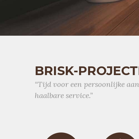
BRISK-PROJEC
“Tijd voor een persoonlijke aa
haalbare service.”