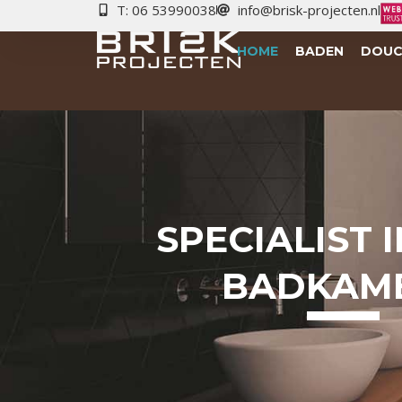
T: 06 53990038
info@brisk-projecten.nl
HOME
BADEN
DOUC
SPECIALIST 
BADKAM