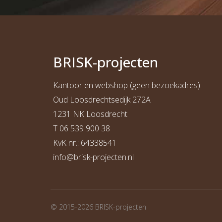
BRI
S
K
-projecten
Kantoor en webshop (geen bezoekadres):
Oud Loosdrechtsedijk 272A
1231 NK Loosdrecht
T
06 539 900 38
KvK nr.: 64338541
info@b
risk-projecten.nl
© 2015-2026 BRI
S
K-projecten