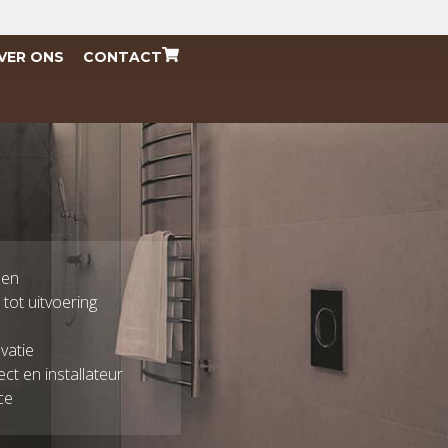
VER ONS
CONTACT
len
tot uitvoering
vatie
ect en installateur
ce