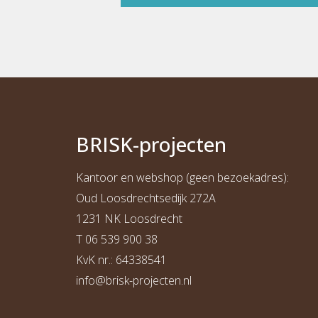
BRI
S
K
-projecten
Kantoor en webshop (geen bezoekadres):
Oud Loosdrechtsedijk 272A
1231 NK Loosdrecht
T
06 539 900 38
KvK nr.: 64338541
info@b
risk-projecten.nl