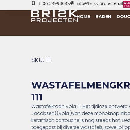
T: 06 53990038
info@brisk-projecten.nl
HOME
BADEN
DOUC
SKU: 111
WASTAFELMENGKR
111
Wastafelkraan Vola 111. Het tijdloze ontwerp
Jacobsen((Vola )van deze monoknop in
keramisch cartouche is nog steeds hot. De
toegepast bij diverse wastafels, zowel bi