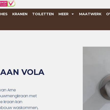
HES
KRANEN
TOILETTEN
MEER
MAATWERK
O
AAN VOLA
 van Arne
bouwmengkraan met
ze kraan kan
j opbouw waskommen,