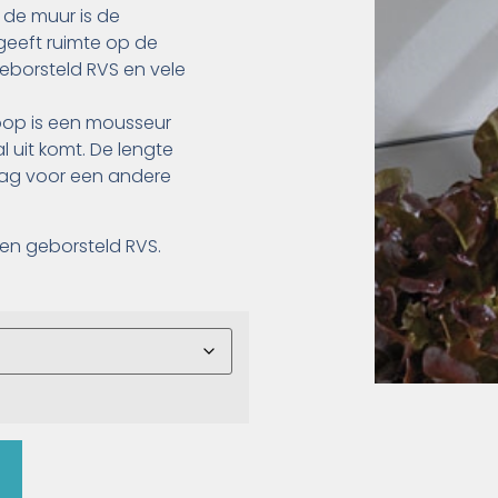
 de muur is de
eeft ruimte op de
geborsteld RVS en vele
loop is een mousseur
 uit komt. De lengte
aag voor een andere
en geborsteld RVS.