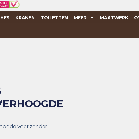
HES
KRANEN
TOILETTEN
MEER
MAATWERK
O
6
VERHOOGDE
hoogde voet zonder