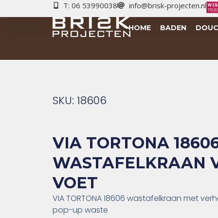
T: 06 53990038
info@brisk-projecten.nl
HOME
BADEN
DOUC
SKU: 18606
VIA TORTONA 1860
WASTAFELKRAAN 
VOET
VIA TORTONA 18606 wastafelkraan met ver
pop-up waste