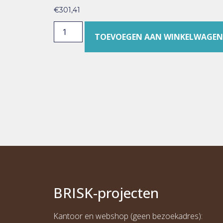
€
301,41
TOEVOEGEN AAN WINKELWAGEN
BRI
S
K
-projecten
Kantoor en webshop (geen bezoekadres):