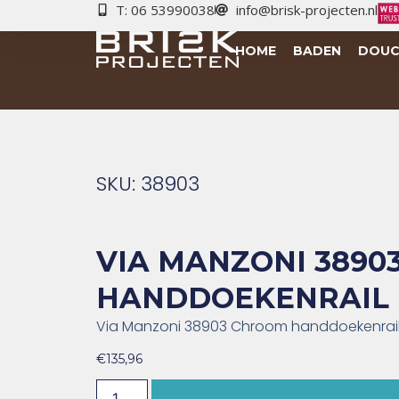
T: 06 53990038
info@brisk-projecten.nl
HOME
BADEN
DOUC
SKU: 38903
VIA MANZONI 3890
HANDDOEKENRAIL
Via Manzoni 38903 Chroom handdoekenrail
€
135,96