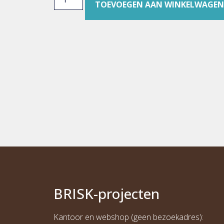
TOEVOEGEN AAN WINKELWAGEN
BRI
S
K
-projecten
Kantoor en webshop (geen bezoekadres):