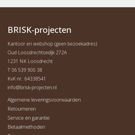
BRI
S
K
-projecten
Kantoor en webshop (geen bezoekadres):
Oud Loosdrechtsedijk 272A
1231 NK Loosdrecht
T
06 539 900 38
KvK nr.: 64338541
info@b
risk-projecten.nl
Algemene leveringsvoorwaarden
Retourneren
Service en garantie
Betaalmethoden