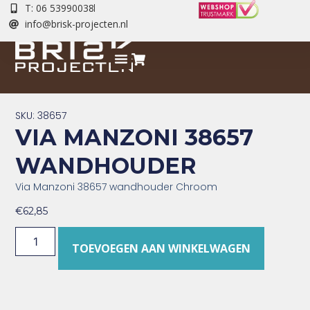
T: 06 53990038
info@brisk-projecten.nl
SKU: 38657
VIA MANZONI 38657
WANDHOUDER
Via Manzoni 38657 wandhouder Chroom
€
62,85
TOEVOEGEN AAN WINKELWAGEN