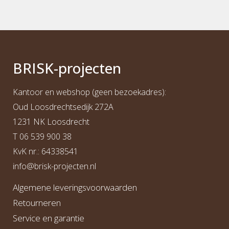
BRI
S
K
-projecten
Kantoor en webshop (geen bezoekadres):
Oud Loosdrechtsedijk 272A
1231 NK Loosdrecht
T
06 539 900 38
KvK nr.: 64338541
info@b
risk-projecten.nl
Algemene leveringsvoorwaarden
Retourneren
Service en garantie