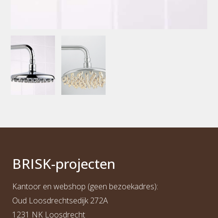
BRI
S
K
-projecten
Kantoor en webshop (geen bezoekadres):
Oud Loosdrechtsedijk 272A
1231 NK Loosdrecht