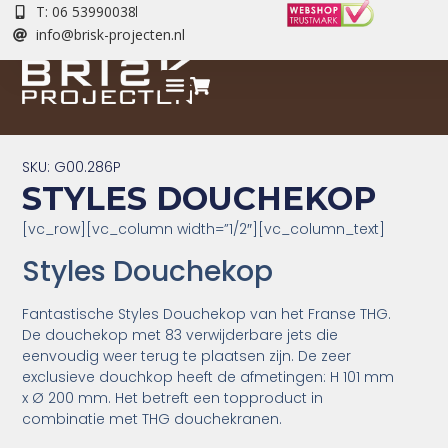
T: 06 53990038
info@brisk-projecten.nl
SKU: G00.286P
STYLES DOUCHEKOP
[vc_row][vc_column width=”1/2″][vc_column_text]
Styles Douchekop
Fantastische Styles Douchekop van het Franse THG.
De douchekop met 83 verwijderbare jets die
eenvoudig weer terug te plaatsen zijn. De zeer
exclusieve douchkop heeft de afmetingen: H 101 mm
x Ø 200 mm. Het betreft een topproduct in
combinatie met THG douchekranen.