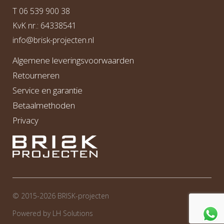
T
06 539 900 38
KvK nr.: 64338541
info@b
risk-projecten.nl
Algemene leveringsvoorwaarden
Retourneren
Service en garantie
Betaalmethoden
Privacy
© 2015-2026 BRI
S
K-projecten
Powered by
LH Solutions