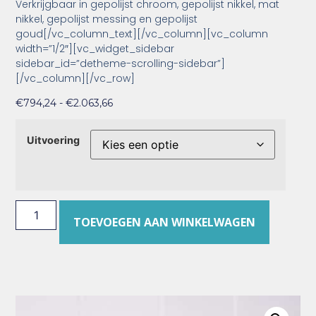
Verkrijgbaar in gepolijst chroom, gepolijst nikkel, mat
nikkel, gepolijst messing en gepolijst
goud[/vc_column_text][/vc_column][vc_column
width=”1/2″][vc_widget_sidebar
sidebar_id=”detheme-scrolling-sidebar”]
[/vc_column][/vc_row]
€
794,24
-
€
2.063,66
Uitvoering
TOEVOEGEN AAN WINKELWAGEN