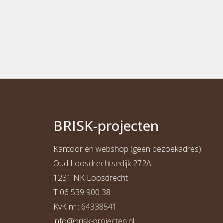
BRI
S
K
-projecten
Kantoor en webshop (geen bezoekadres):
Oud Loosdrechtsedijk 272A
1231 NK Loosdrecht
T
06 539 900 38
KvK nr.: 64338541
info@b
risk-projecten.nl