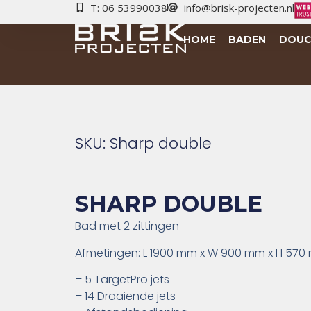
T: 06 53990038
info@brisk-projecten.nl
HOME
BADEN
DOUC
SKU: Sharp double
SHARP DOUBLE
Bad met 2 zittingen
Afmetingen: L 1900 mm x W 900 mm x H 570
– 5 TargetPro jets
– 14 Draaiende jets