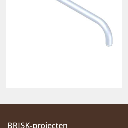
BRI
S
K
-projecten