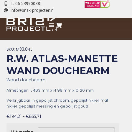
T: 06 53990038
info@brisk-projecten.nl
SKU: M33.84L
R.W. ATLAS-MANETTE
WAND DOUCHEARM
Wand douchearm
Afmetingen:
L 463 mm x H 99 mm x
Ø 26 mm
Verkrijgbaar in gepolijst chroom, gepolijst nikkel, mat
nikkel, gepolijst messing en gepolijst goud
€
194,21
-
€
855,71
Uitvoering