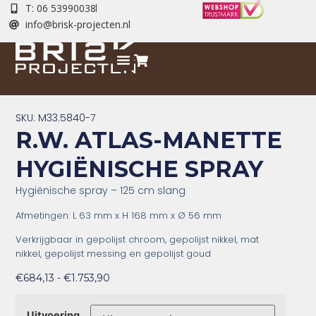
T: 06 53990038
info@brisk-projecten.nl
SKU: M33.5840-7
R.W. ATLAS-MANETTE
HYGIËNISCHE SPRAY
Hygiënische spray – 125 cm slang
Afmetingen: L 63 mm x
H 168 mm x
Ø 56 mm
Verkrijgbaar in gepolijst chroom, gepolijst nikkel, mat
nikkel, gepolijst messing en gepolijst goud
€
684,13
-
€
1.753,90
Uitvoering