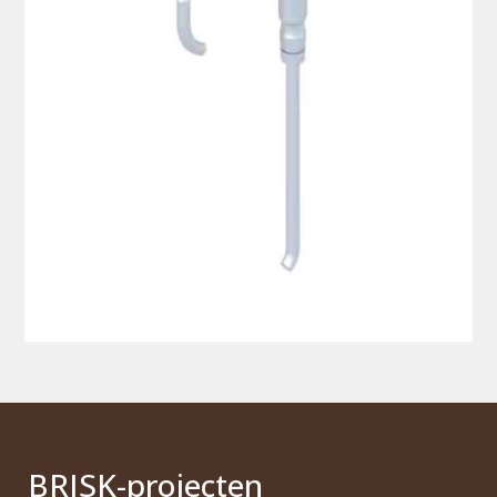
BRI
S
K
-projecten