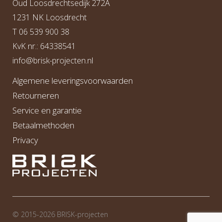
Oud Loosdrechtsedijk 272A
1231 NK Loosdrecht
T
06 539 900 38
KvK nr.: 64338541
info@b
risk-projecten.nl
Algemene leveringsvoorwaarden
Retourneren
Service en garantie
Betaalmethoden
Privacy
© 2015-2026 BRI
S
K-projecten