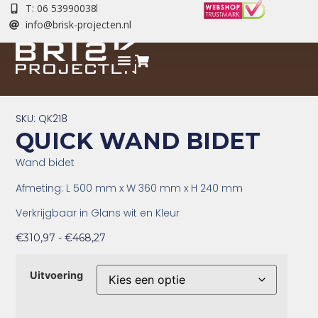
T: 06 53990038
info@brisk-projecten.nl
SKU: QK218
QUICK WAND BIDET
Wand bidet
Afmeting: L 500 mm x W 360 mm x H 240 mm
Verkrijgbaar in Glans wit en Kleur
€
310,97
-
€
468,27
Uitvoering