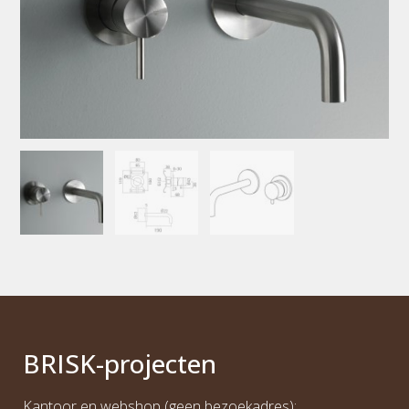
BRI
S
K
-projecten
Kantoor en webshop (geen bezoekadres):