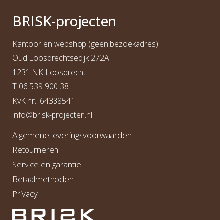
BRI
S
K
-projecten
Kantoor en webshop (geen bezoekadres):
Oud Loosdrechtsedijk 272A
1231 NK Loosdrecht
T
06 539 900 38
KvK nr.: 64338541
info@b
risk-projecten.nl
Algemene leveringsvoorwaarden
Retourneren
Service en garantie
Betaalmethoden
Privacy