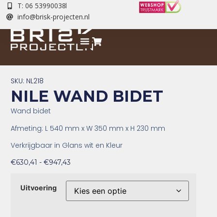
T: 06 53990038
info@brisk-projecten.nl
SKU: NL218
NILE WAND BIDET
Wand bidet
Afmeting: L 540 mm x W 350 mm x H 230 mm
Verkrijgbaar in Glans wit en Kleur
€
630,41
-
€
947,43
Uitvoering