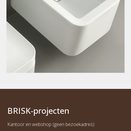
BRI
S
K
-projecten
Kantoor en webshop (geen bezoekadres):