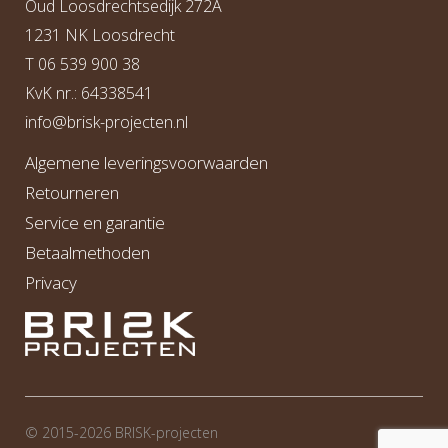
Oud Loosdrechtsedijk 272A
1231 NK Loosdrecht
T
06 539 900 38
KvK nr.: 64338541
info@b
risk-projecten.nl
Algemene leveringsvoorwaarden
Retourneren
Service en garantie
Betaalmethoden
Privacy
© 2015-2026 BRI
S
K-projecten