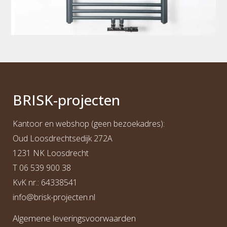
BRI
S
K
-projecten
Kantoor en webshop (geen bezoekadres):
Oud Loosdrechtsedijk 272A
1231 NK Loosdrecht
T
06 539 900 38
KvK nr.: 64338541
info@b
risk-projecten.nl
Algemene leveringsvoorwaarden