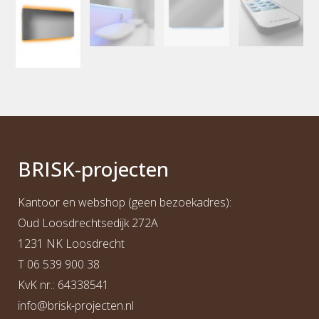
BRI
S
K
-projecten
Kantoor en webshop (geen bezoekadres):
Oud Loosdrechtsedijk 272A
1231 NK Loosdrecht
T
06 539 900 38
KvK nr.: 64338541
info@b
risk-projecten.nl