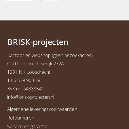
BRI
S
K
-projecten
Kantoor en webshop (geen bezoekadres):
Oud Loosdrechtsedijk 272A
1231 NK Loosdrecht
T
06 539 900 38
KvK nr.: 64338541
info@b
risk-projecten.nl
Algemene leveringsvoorwaarden
Retourneren
Service en garantie