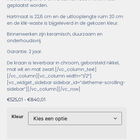
geplaatst worden.
Hartmaat is 22,6 cm en de uitlooplengte ruim 20 cm
en de klik-waste is bijgeleverd in de gekozen kleur.
Binnenwerken zijn keramisch, duurzaam en
onderhoudsvrij.
Garantie: 2 jaar.
De kraan is leverbaar in chroom, geborsteld nikkel,
mat wit en mat zwart.[/vc_column_text]
[/vc_column][vc_column width=”1/2″]
[vc_widget_sidebar sidebar_id=”detheme-scrolling-
sidebar”][/vc_column][/vc_row]
€
525,01
-
€
840,01
Kleur