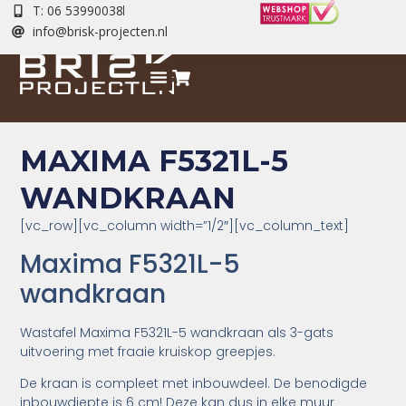
T: 06 53990038
info@brisk-projecten.nl
MAXIMA F5321L-5
WANDKRAAN
[vc_row][vc_column width=”1/2″][vc_column_text]
Maxima F5321L-5
wandkraan
Wastafel Maxima F5321L-5 wandkraan als 3-gats
uitvoering met fraaie kruiskop greepjes.
De kraan is compleet met inbouwdeel. De benodigde
inbouwdiepte is 6 cm! Deze kan dus in elke muur