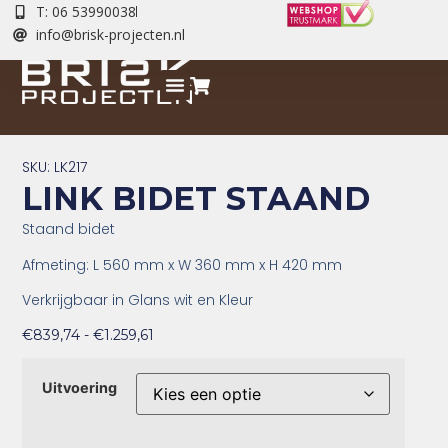
T: 06 53990038
info@brisk-projecten.nl
SKU: LK217
LINK BIDET STAAND
Staand bidet
Afmeting: L 560 mm x W 360 mm x H 420 mm
Verkrijgbaar in Glans wit en Kleur
€
839,74
-
€
1.259,61
Uitvoering