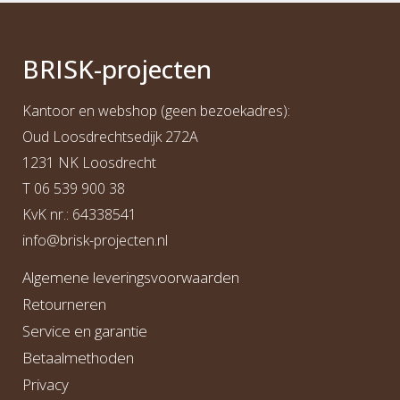
BRI
S
K
-projecten
Kantoor en webshop (geen bezoekadres):
Oud Loosdrechtsedijk 272A
1231 NK Loosdrecht
T
06 539 900 38
KvK nr.: 64338541
info@b
risk-projecten.nl
Algemene leveringsvoorwaarden
Retourneren
Service en garantie
Betaalmethoden
Privacy