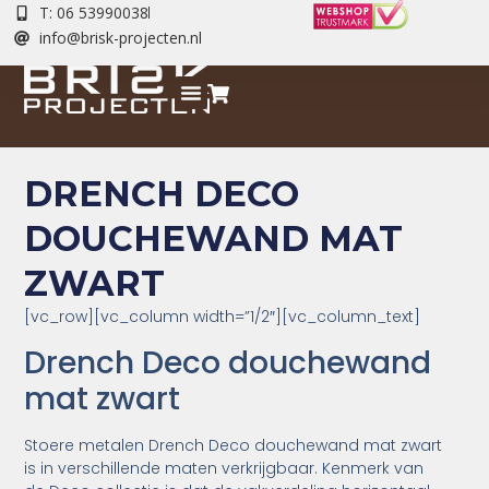
T: 06 53990038
info@brisk-projecten.nl
DRENCH DECO
DOUCHEWAND MAT
ZWART
[vc_row][vc_column width=”1/2″][vc_column_text]
Drench Deco douchewand
mat zwart
Stoere metalen Drench Deco douchewand mat zwart
is in verschillende maten verkrijgbaar. Kenmerk van