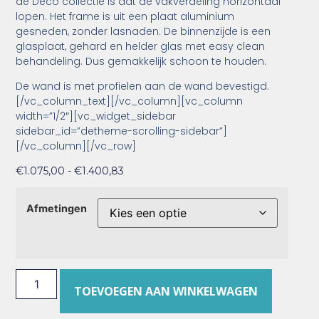
de Deco collectie is dat de vakverdeling horizontaal
lopen. Het frame is uit een plaat aluminium
gesneden, zonder lasnaden. De binnenzijde is een
glasplaat, gehard en helder glas met easy clean
behandeling. Dus gemakkelijk schoon te houden.
De wand is met profielen aan de wand bevestigd.
[/vc_column_text][/vc_column][vc_column
width=”1/2″][vc_widget_sidebar
sidebar_id=”detheme-scrolling-sidebar”]
[/vc_column][/vc_row]
€
1.075,00
-
€
1.400,83
Afmetingen
TOEVOEGEN AAN WINKELWAGEN