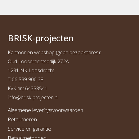
BRI
S
K
-projecten
Kantoor en webshop (geen bezoekadres):
Oud Loosdrechtsedijk 272A
1231 NK Loosdrecht
T
06 539 900 38
KvK nr.: 64338541
info@b
risk-projecten.nl
Algemene leveringsvoorwaarden
Retourneren
Service en garantie
Betaalmethoden