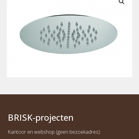
BRI
S
K
-projecten
Kantoor en webshop (geen bezoekadres):