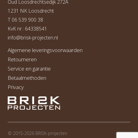
Oud Loosdrechtsedijk 272A
1231 NK Loosdrecht
T
06 539 900 38
KvK nr.: 64338541
info@b
risk-projecten.nl
Algemene leveringsvoorwaarden
Retourneren
Service en garantie
Betaalmethoden
Privacy
© 2015-2026 BRI
S
K-projecten