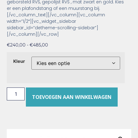
geborsteld RVS, gepolijst RVS , mat zwart en gold. Kies
er een plafondstang of een muurstang bij.
[/vc_column_text][/vc_column][vc_column
width=”1/2″][vc_widget_sidebar
sidebar_id=”detheme-scrolling-sidebar”]
[/vc_column][/vc_row]
€
240,00
-
€
485,00
Kleur
TOEVOEGEN AAN WINKELWAGEN