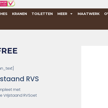
HES
KRANEN
TOILETTEN
MEER
MAATWERK
O
FREE
n_text]
jstaand RVS
ompleet met
 Vrijstaand RVSoet