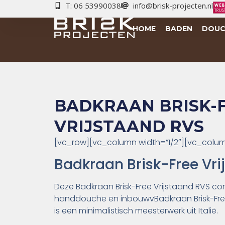
T: 06 53990038
info@brisk-projecten.nl
HOME
BADEN
DOUC
BADKRAAN BRISK-
VRIJSTAAND RVS
[vc_row][vc_column width=”1/2″][vc_colum
Badkraan Brisk-Free Vri
Deze Badkraan Brisk-Free Vrijstaand RVS c
handdouche en inbouwvBadkraan Brisk-Free
is een minimalistisch meesterwerk uit Italië.