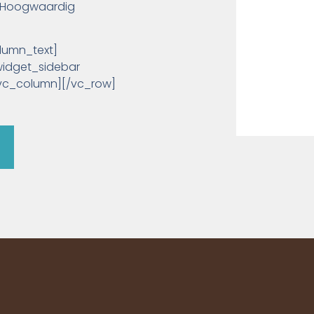
n. Hoogwaardig
olumn_text]
widget_sidebar
/vc_column][/vc_row]