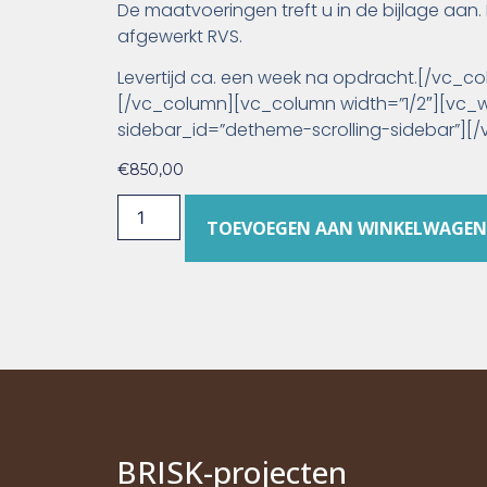
De maatvoeringen treft u in de bijlage aa
afgewerkt RVS.
Levertijd ca. een week na opdracht.[/vc_c
[/vc_column][vc_column width=”1/2″][vc_
sidebar_id=”detheme-scrolling-sidebar”][
€
850,00
TOEVOEGEN AAN WINKELWAGEN
BRI
S
K
-projecten