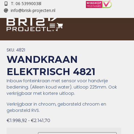
T: 06 53990038
info@brisk-projecten.nl
SKU: 4821
WANDKRAAN
ELEKTRISCH 4821
Inbouw fonteinkraan met sensor voor handvrije
bediening. (Alleen koud water). uitloop 225mm. Ook
verkrijgbaar met kortere uitloop.
Verkrijgbaar in chroom, geborsteld chroom en
geborsteld RVS.
€
1.998,92
-
€
2.141,70