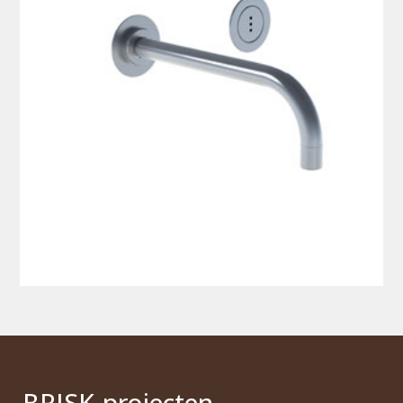
BRI
S
K
-projecten