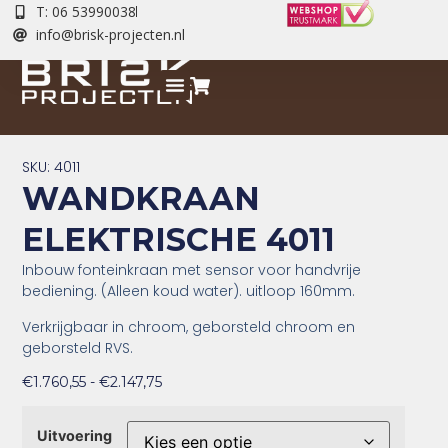
T: 06 53990038
info@brisk-projecten.nl
SKU: 4011
WANDKRAAN
ELEKTRISCHE 4011
Inbouw fonteinkraan met sensor voor handvrije
bediening. (Alleen koud water). uitloop 160mm.
Verkrijgbaar in chroom, geborsteld chroom en
geborsteld RVS.
€
1.760,55
-
€
2.147,75
Uitvoering