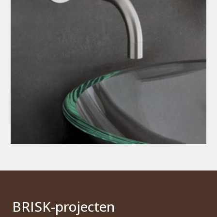
BRI
S
K
-projecten