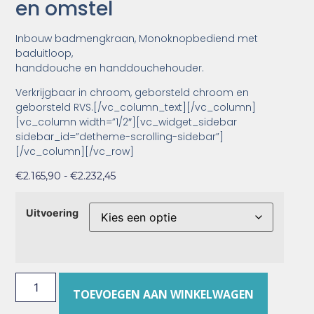
en omstel
Inbouw badmengkraan, Monoknopbediend met
baduitloop,
handdouche en handdouchehouder.
Verkrijgbaar in chroom, geborsteld chroom en
geborsteld RVS.[/vc_column_text][/vc_column]
[vc_column width=”1/2″][vc_widget_sidebar
sidebar_id=”detheme-scrolling-sidebar”]
[/vc_column][/vc_row]
€
2.165,90
-
€
2.232,45
Uitvoering
TOEVOEGEN AAN WINKELWAGEN