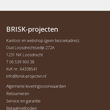
BRI
S
K
-projecten
Kantoor en webshop (geen bezoekadres):
Oud Loosdrechtsedijk 272A
1231 NK Loosdrecht
T
06 539 900 38
KvK nr.: 64338541
info@b
risk-projecten.nl
Algemene leveringsvoorwaarden
Retourneren
Service en garantie
Betaalmethoden