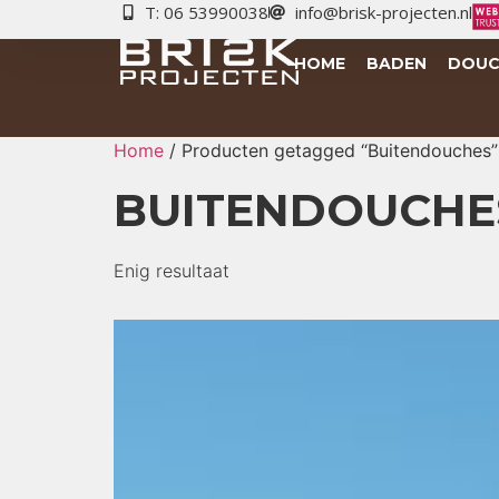
T: 06 53990038
info@brisk-projecten.nl
HOME
BADEN
DOUC
Home
/ Producten getagged “Buitendouches”
BUITENDOUCHE
Enig resultaat