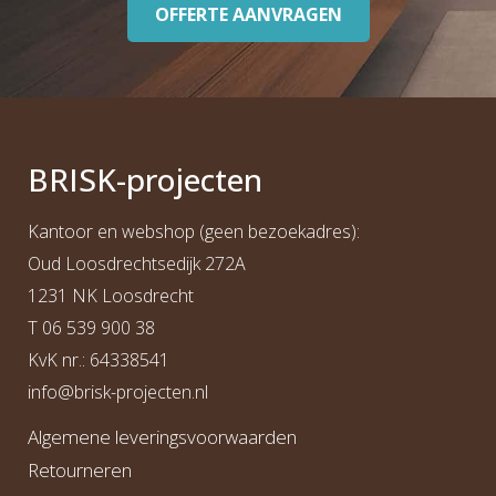
OFFERTE AANVRAGEN
BRI
S
K
-projecten
Kantoor en webshop (geen bezoekadres):
Oud Loosdrechtsedijk 272A
1231 NK Loosdrecht
T
06 539 900 38
KvK nr.: 64338541
info@b
risk-projecten.nl
Algemene leveringsvoorwaarden
Retourneren