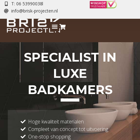
T: 06 53990038
info@brisk-projecten.nl
SPECIALIST IN
LUXE
BADKAMERS
Hoge kwaliteit materialen
Compleet van concept tot uitvoering
One-stop shopping